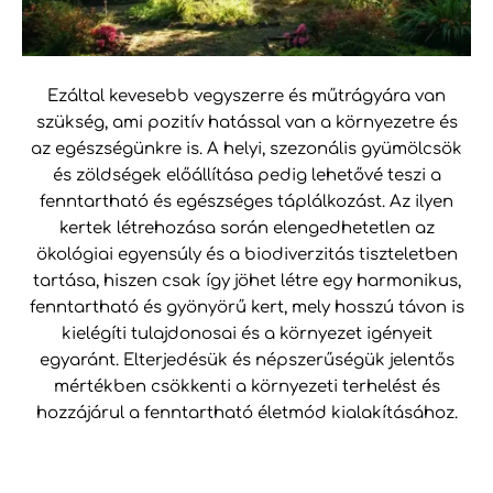
Ezáltal kevesebb vegyszerre és műtrágyára van
szükség, ami pozitív hatással van a környezetre és
az egészségünkre is. A helyi, szezonális gyümölcsök
és zöldségek előállítása pedig lehetővé teszi a
fenntartható és egészséges táplálkozást. Az ilyen
kertek létrehozása során elengedhetetlen az
ökológiai egyensúly és a biodiverzitás tiszteletben
tartása, hiszen csak így jöhet létre egy harmonikus,
fenntartható és gyönyörű kert, mely hosszú távon is
kielégíti tulajdonosai és a környezet igényeit
egyaránt. Elterjedésük és népszerűségük jelentős
mértékben csökkenti a környezeti terhelést és
hozzájárul a fenntartható életmód kialakításához.