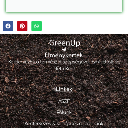
Kerttervezés a természet szépségével, ami feltölt és
életreKert!
Linkek
ÁSZF
Rólunk
Kerttervezés & kertépítés referenciák