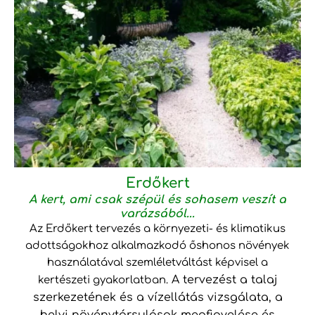
Erdőkert
A kert, ami csak szépül és sohasem veszít a
varázsából...
Az Erdőkert tervezés a környezeti- és klimatikus
adottságokhoz alkalmazkodó őshonos növények
használatával szemléletváltást képvisel a
A tervezést a talaj
kertészeti gyakorlatban.
szerkezetének és a vízellátás vizsgálata, a
helyi növénytársulások megfigyelése és