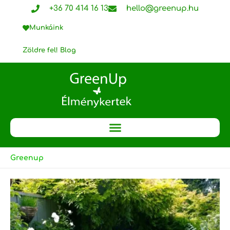
Skip
+36 70 414 16 13
hello@greenup.hu
to
Munkáink
content
Zöldre fel! Blog
Greenup