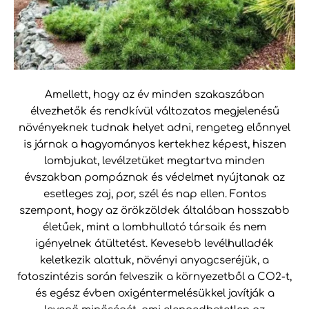
Amellett, hogy az év minden szakaszában
élvezhetők és rendkívül változatos megjelenésű
növényeknek tudnak helyet adni, rengeteg előnnyel
is járnak a hagyományos kertekhez képest, hiszen
lombjukat, levélzetüket megtartva minden
évszakban pompáznak és védelmet nyújtanak az
esetleges zaj, por, szél és nap ellen. Fontos
szempont, hogy az örökzöldek általában hosszabb
életűek, mint a lombhullató társaik és nem
igényelnek átültetést. Kevesebb levélhulladék
keletkezik alattuk, növényi anyagcseréjük, a
fotoszintézis során felveszik a környezetből a CO2-t,
és egész évben oxigéntermelésükkel javítják a