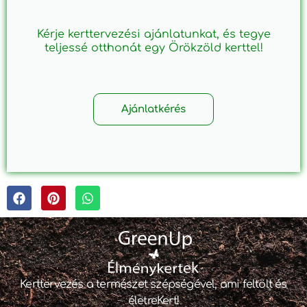
Kérje kerttervezési ajánlatunkat, és tegye
teljessé otthonát egy Örökzöld kerttel!
Ajánlatkérés
Kerttervezés a természet szépségével, ami feltölt és
életreKert!