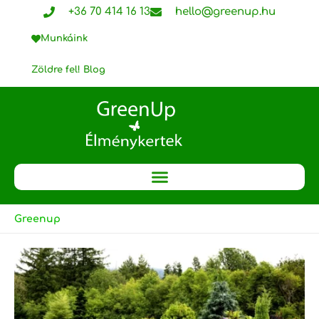
Skip
+36 70 414 16 13
hello@greenup.hu
to
Munkáink
content
Zöldre fel! Blog
Greenup