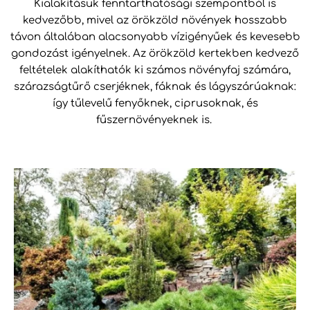
Kialakításuk fenntarthatósági szempontból is
kedvezőbb, mivel az örökzöld növények hosszabb
távon általában alacsonyabb vízigényűek és kevesebb
gondozást igényelnek. Az örökzöld kertekben kedvező
feltételek alakíthatók ki számos növényfaj számára,
szárazságtűrő cserjéknek, fáknak és lágyszárúaknak:
így tűlevelű fenyőknek, ciprusoknak, és
fűszernövényeknek is.