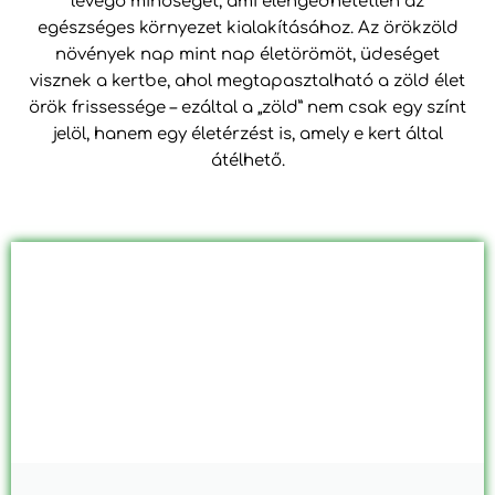
levegő minőségét, ami elengedhetetlen az
egészséges környezet kialakításához. Az örökzöld
növények nap mint nap életörömöt, üdeséget
visznek a kertbe, ahol megtapasztalható a zöld élet
örök frissessége – ezáltal a „zöld” nem csak egy színt
jelöl, hanem egy életérzést is, amely e kert által
átélhető.