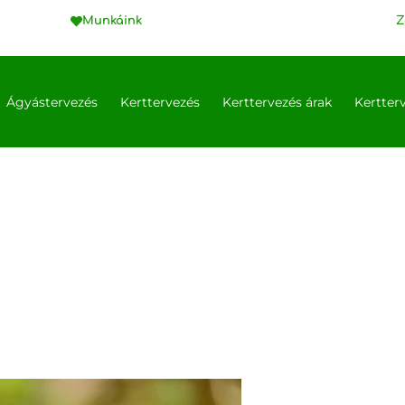
Munkáink
Z
Ágyástervezés
Kerttervezés
Kerttervezés árak
Kertter