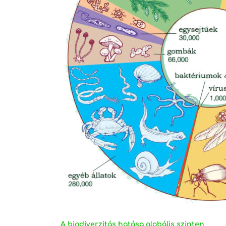
A biodiverzitás hatása globális szinten