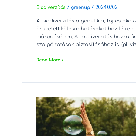
/
/
2024.07.02.
Biodiverzítás
greenup
A biodiverzitás a genetikai, faj és ök
összetett kölcsönhatásokat hoz létre a
működésében. A biodiverzitás hozzájár
szolgáltatások biztosításához is. (pl. v
Read More »
Kertterápia:
Igazi
gyógyerő
recept
nélkül