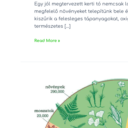
Egy jól megtervezett kerti tó nemcsak 
megfelelő növényeket telepítünk bele é
kiszűrik a felesleges tápanyagokat, oxi
természetes […]
Read More »
A
biodiverzitás
hatása
globális
szinten