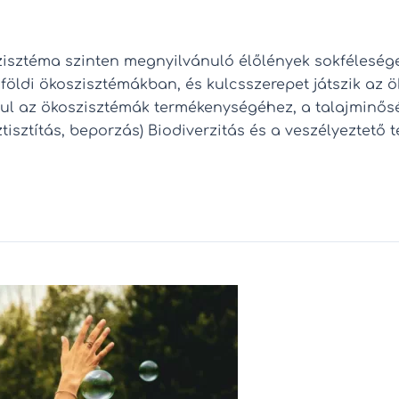
oszisztéma szinten megnyilvánuló élőlények sokféleség
 földi ökoszisztémákban, és kulcsszerepet játszik az 
ul az ökoszisztémák termékenységéhez, a talajminősé
íztisztítás, beporzás) Biodiverzitás és a veszélyeztető