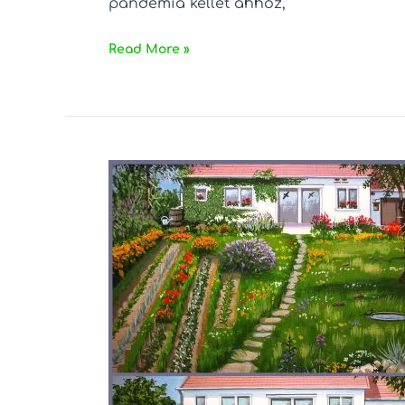
pandémia kellet ahhoz,
Read More »
Biodiverzitás
a
kertben