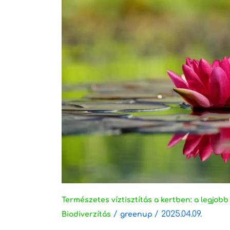
víztisztítás
a
kertben:
a
legjobb
szűrő
növények
kerti
tóhoz
Természetes víztisztítás a kertben: a legjob
/
/
2025.04.09.
Biodiverzítás
greenup