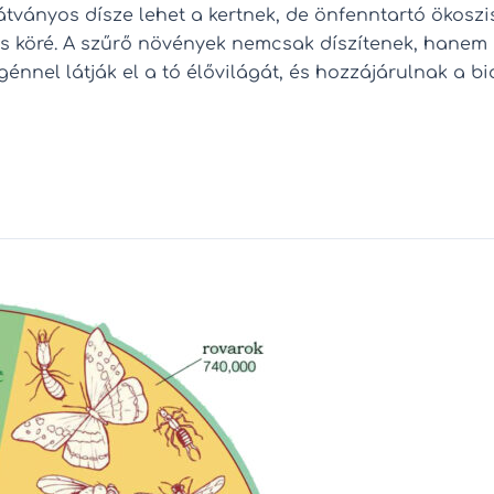
látványos dísze lehet a kertnek, de önfenntartó ökoszi
s köré. A szűrő növények nemcsak díszítenek, hanem se
génnel látják el a tó élővilágát, és hozzájárulnak a b