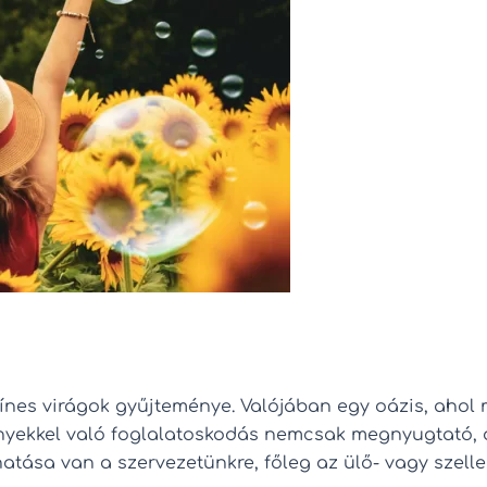
zínes virágok gyűjteménye. Valójában egy oázis, ahol
nyekkel való foglalatoskodás nemcsak megnyugtató, de
hatása van a szervezetünkre, főleg az ülő- vagy szel