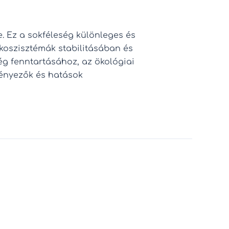
e. Ez a sokféleség különleges és
ökoszisztémák stabilitásában és
g fenntartásához, az ökológiai
 tényezők és hatások