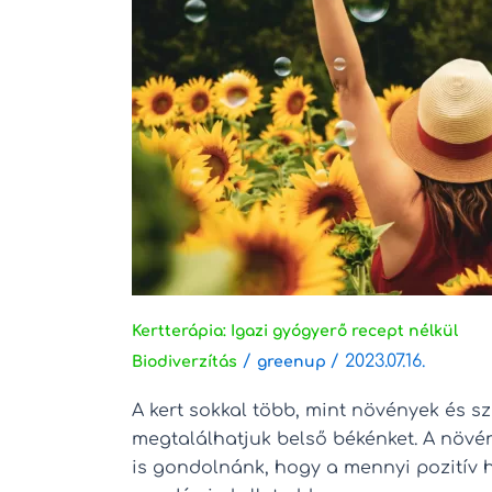
Kertterápia: Igazi gyógyerő recept nélkül
/
/
2023.07.16.
Biodiverzítás
greenup
A kert sokkal több, mint növények és s
megtalálhatjuk belső békénket. A növé
is gondolnánk, hogy a mennyi pozitív 