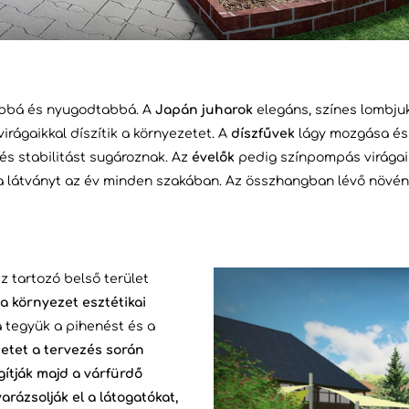
óbbá és nyugodtabbá. A
Japán juharok
elegáns, színes lombjuk
virágaikkal díszítik a környezetet. A
díszfűvek
lágy mozgása és 
 és stabilitást sugároznak. Az
évelők
pedig színpompás virágaik
 a látványt az év minden szakában. Az összhangban lévő növén
 tartozó belső terület
 környezet esztétikai
 tegyük a pihenést és a
etet a tervezés során
gítják majd a várfürdő
rázsolják el a látogatókat,