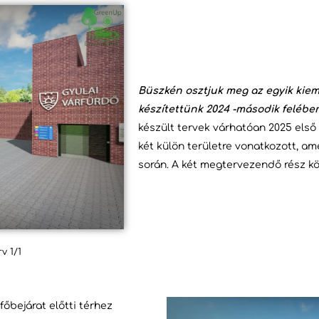
Büszkén osztjuk meg az egyik kie
készítettünk 2024 -második felében
készült tervek várhatóan 2025 első
két külön területre vonatkozott, am
során. A két megtervezendő rész köz
v 1/1
főbejárat előtti térhez