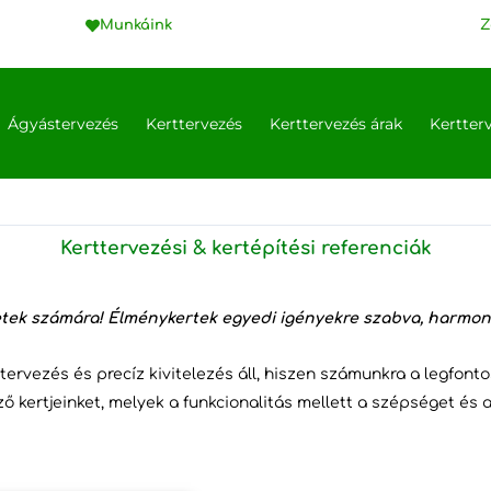
Munkáink
Z
Ágyástervezés
Kerttervezés
Kerttervezés árak
Kertter
Kerttervezési & kertépítési referenciák
tek számára! Élménykertek egyedi igényekre szabva, harmon
ervezés és precíz kivitelezés áll, hiszen számunkra a legfonto
 kertjeinket, melyek a funkcionalitás mellett a szépséget és a