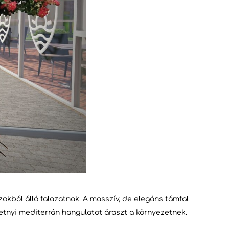
zokból álló falazatnak. A masszív, de elegáns támfal
petnyi mediterrán hangulatot áraszt a környezetnek.