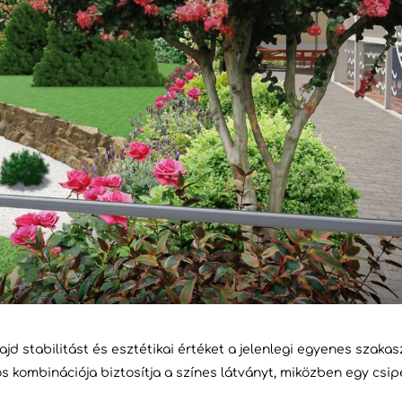
jd stabilitást és esztétikai értéket a jelenlegi egyenes szakas
s kombinációja biztosítja a színes látványt, miközben egy csi