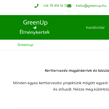
Skip
+36 70 414 16 13
hello@greenup.hu
to
content
Kezdőoldal
Greenup
Kerttervezés magánkertek és közüle
Minden egyes kerttervezési projektünk mögött egyedi t
és stílusát. Nézze meg különböző