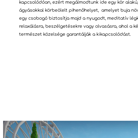
kapcsolódóan, ezért megálmodtunk ide egy kör alakú, 
ágyásokkal körbeölelt pihenőhelyet, amelyet buja nö
egy csobogó biztosítja majd a nyugodt, meditatív légkö
relaxálásra, beszélgetésekre vagy olvasásra, ahol a 
természet közelsége garantálják a kikapcsolódást.