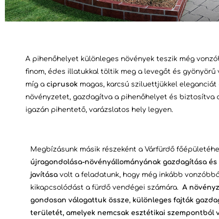
A pihenőhelyet különleges növények teszik még vonz
finom, édes illatukkal töltik meg a levegőt és gyönyörű 
míg a
ciprusok
magas, karcsú sziluettjükkel eleganciát
növényzetet, gazdagítva a pihenőhelyet és biztosítva
igazán pihentető, varázslatos hely legyen.
Megbízásunk másik részeként a Várfürdő főépületéhez
újragondolása-növényállományának gazdagítása és a
javítása
volt a feladatunk, hogy még inkább vonzóbbá
kikapcsolódást a fürdő vendégei számára.
A növényz
gondosan válogattuk össze
,
különleges fajták gazda
területét, amelyek nemcsak esztétikai szempontból va