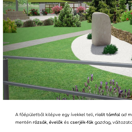
A főépületből kilépve egy ívekkel teli,
riolit támfal
ad ma
mentén
rózsák
,
évelők
és
cserjék-fák
gazdag, változato